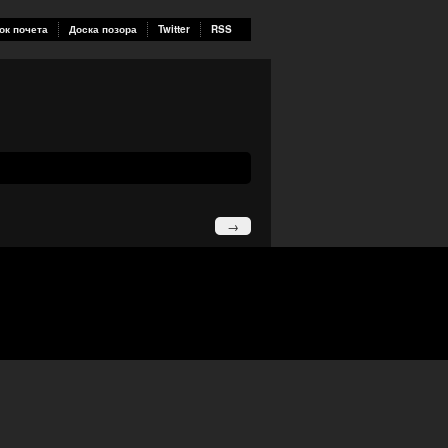
ок почета
Доска позора
Twitter
RSS
→