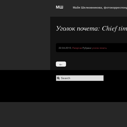
МШ
Майя Шелковникова, фотокорреспонд
Уголок почета: Chief t
22.04.2010.
Репортаж
Рубрики:
уголок почета
.
←