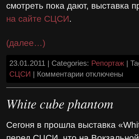
смотреть пока дают, выставка 
на сайте СЦСИ
.
(далее…)
23.01.2011 | Categories:
Репортаж
| Ta
к
СЦСИ
|
Комментарии
отключены
записи
WTF
когда
художник
берет
White cube phantom
фотоаппарат?
Сегоня в прошла выставка «Whi
перед СЦСИ, что на Вокзальной