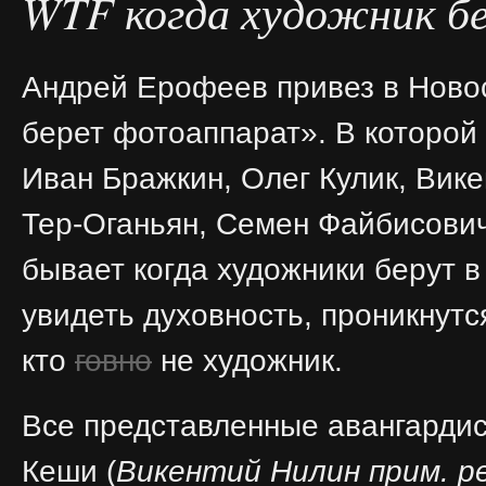
WTF когда художник б
Андрей Ерофеев привез в Новос
берет фотоаппарат». В которой
Иван Бражкин, Олег Кулик, Вик
Тер-Оганьян, Семен Файбисович
бывает когда художники берут в
увидеть духовность, проникнутся
кто
говно
не художник.
Все представленные авангардист
Кеши (
Викентий Нилин прим. ре