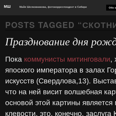
МШ
Майя Шелковникова, фотокорреспондент в Сибири
Обо м
POSTS TAGGED “
СКОТН
Празднование дня рожд
Пока
коммунисты митинговали
,
япоского императора в залах Г
искусств (Свердлова,13). Выста
что на ней висит волшебная ка
основой этой картины является
клевости, это, конечно, заслуга 