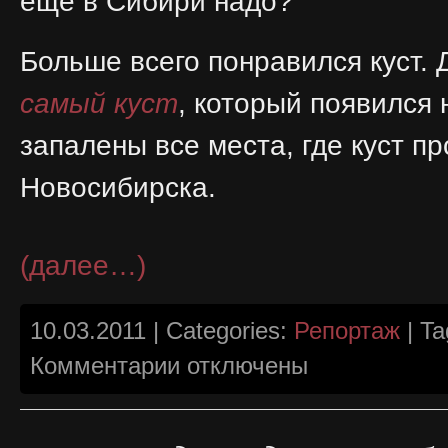
еще в Сибири надо?
Больше всего понравился куст. 
самый куст
, который появился 
запалены все места, где куст п
Новосибирска.
(далее…)
10.03.2011 | Categories:
Репортаж
| Ta
к
Комментарии
отключены
записи
Питательные
смеси
по-
министерски