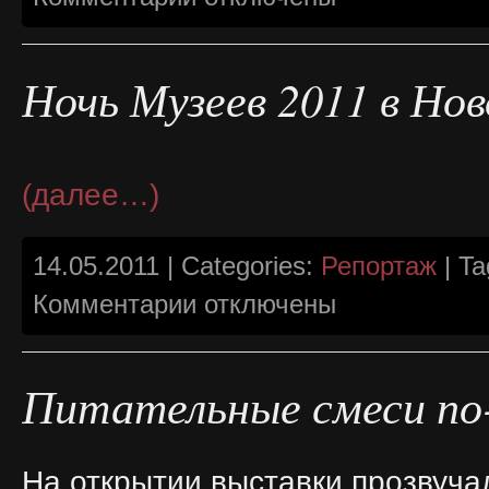
записи
Константин
Скотников
Ночь Музеев 2011 в Но
(далее…)
14.05.2011 | Categories:
Репортаж
| Ta
к
Комментарии
отключены
записи
Ночь
Музеев
2011
в
Питательные смеси по
Новосибирске
На открытии выставки прозвуч