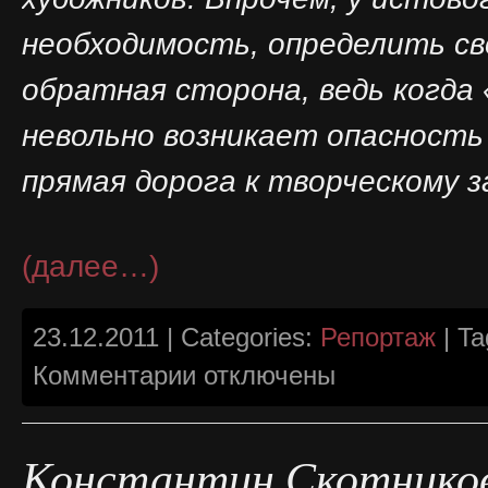
необходимость, определить св
обратная сторона, ведь когда 
невольно возникает опасность
прямая дорога к творческому 
(далее…)
23.12.2011 | Categories:
Репортаж
| Ta
к
Комментарии
отключены
записи
Празднование
дня
рождения
японского
Константин Скотнико
императора