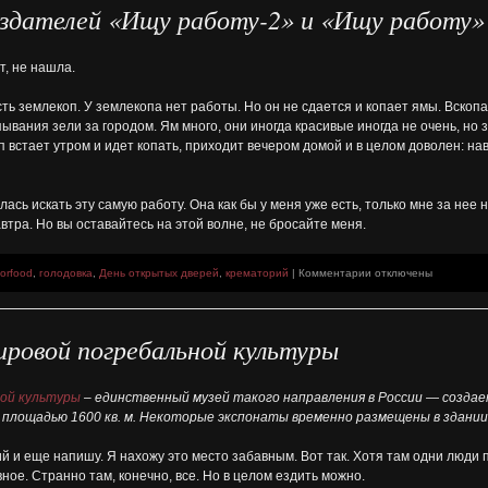
оздателей «Ищу работу-2» и «Ищу работу»
крематории
гроб
сжигали
ет, не нашла.
 Есть землекоп. У землекопа нет работы. Но он не сдается и копает ямы. Вскоп
пывания зели за городом. Ям много, они иногда красивые иногда не очень, но 
 встает утром и идет копать, приходит вечером домой и в целом доволен: нав
балась искать эту самую работу. Она как бы у меня уже есть, только мне за нее
тра. Но вы оставайтесь на этой волне, не бросайте меня.
к
forfood
,
голодовка
,
День открытых дверей
,
крематорий
|
Комментарии
отключены
записи
«Ищу
работу
ировой погребальной культуры
–
3»
от
создателей
ной культуры
– единственный музей такого направления в России — создае
«Ищу
 площадью 1600 кв. м. Некоторые экспонаты временно размещены в здании
работу-2»
и
«Ищу
ий и еще напишу. Я нахожу это место забавным. Вот так. Хотя там одни люди п
работу»
ное. Странно там, конечно, все. Но в целом ездить можно.