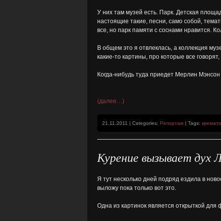
У них там музей есть. Парк. Детская площа
настоящие такие, песни, само собой, темат
все, но парк памяти с соснами нравится. К
В общем это я отвлеклась, а коллекция муз
какие-то картины, про которые все говорят,
Когда-нибудь туда приедет Мерлин Мэнсон 
(далее…)
21.11.2011 | Categories:
Репортаж
| Tags:
кремат
Курение вызывает дух 
Я тут несколько дней подряд ездила в нов
выложу пока только вот это.
Одна из картинок является открыткой для