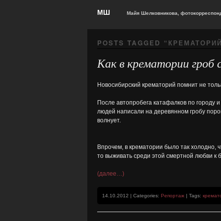
МШ
Майя Шелковникова, фотокорреспонд
POSTS TAGGED “
КРЕМАТОРИ
Как в крематории гроб
Новосибирский крематорий помнит не тольк
После автопробега катафалков по городу и
людей написали на деревянном гробу пороки
волнует.
Впрочем, в крематории было так холодно, ч
то выживать среди этой смертной любви к 
(далее…)
14.10.2012 | Categories:
Репортаж
| Tags:
кремат