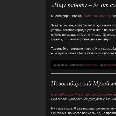
«Ищу работу – 3» от с
Многие спрашивают,
нашла ли я работу
. Н
Знаете, это как, если бы, ну, представьте.
улицах, вскопал город и уже вышел на вска
никому не мешает, ямы не плохие. Землекоп
сказать, что землекоп без дела не сидит.
Так вот. Этот землекоп, это я. И я уже зае
еще лучше, может быть завтра или послезав
14.02.2012 | Categories:
Репортаж
| Tags:
willwork
Новосибирский Музей м
Новосибирский Музей мировой погребаль
Под экспозиции реконструируют 2 здания
Ну и все такое. Я уже писала про крематор
сжигаются, но место нормальное, не против