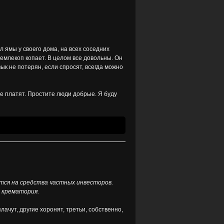
ал ямы у своего дома, на всех соседних
землекоп копает. В целом все довольны. Он
ык не потерян, если спросят, всегда можно
 не платят. Простите люди добрые. Я буду
тся на средства частных инвесторов.
 крематория.
лачут, другие хоронят, третьи, собственно,