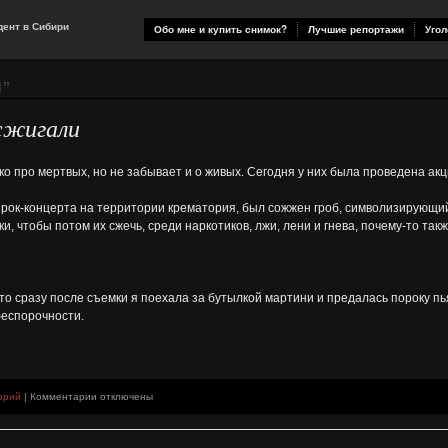
ент в Сибири
Обо мне и купить снимок?
Лучшие репортажи
Угол
Й
”
 сжигали
о про мертвых, но не забывает и о живых. Сегодня у них была проведена акц
 рок-концерта на территории крематория, был сожжен гроб, символизирующи
, чтобы потом их сжечь, среди наркотиков, лжи, лени и гнева, почему-то такж
то сразу после съемки я поехала за бутылкой мартини и предалась пороку пья
беспорочности.
к
орий
|
Комментарии
отключены
записи
Как
в