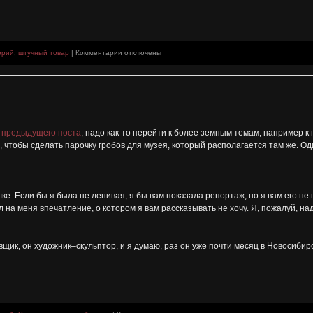
к
орий
,
штучный товар
|
Комментарии
отключены
записи
Курение
вызывает
дух
Ленина
т
предыдущего поста
, надо как-то перейти к более земным темам, например к
 чтобы сделать парочку гробов для музея, который располагается там же. Од
ке. Если бы я была не ленивая, я бы вам показала репортаж, но я вам его не 
 на меня впечатление, о котором я вам рассказывать не хочу. Я, пожалуй, н
вщик, он художник–скульптор, и я думаю, раз он уже почти месяц в Новосибир