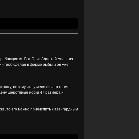
 гробовщикам! Вот Эрик Аджетей Ананг из
ин гроб сделан в форме рыбы и он уже
покажу, потому что у меня ничего кроме
адену шерстяные носки 47 размера и
ске, то его можно причислить к авангардным