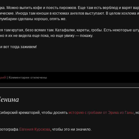
дка. Можно выпить кофе и поесть пирожков. Еще там есть верблюд и варят вар
ические. Иногда там юноши в костюмах ангелов выступают. В целом хохлома и 
олумбарии сделаны хорошо, опять же.
ея там крутая, безо всяких там. Катафалки, кареты, гробы. Есть некоторые шт
 но я их не видела еще пока, но еще увижу — покажу.
и вот тогда заживем!
к
орий
|
Комментарии
отключены
записи
Новосибирский
Музей
Ленина
мировой
погребальной
культуры
осибирский крематорий, чтобы доснять
историю с гробами от Эрика из Ганы
, 
 фотографа
Евгения Курскова
, чтобы это ни значило.