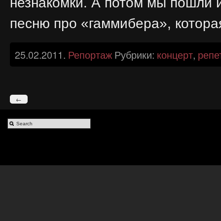
незнакомки. А потом мы пошли и
песню про «гаммибера», которая
25.02.2011.
Репортаж
Рубрики:
концерт
,
репе
←